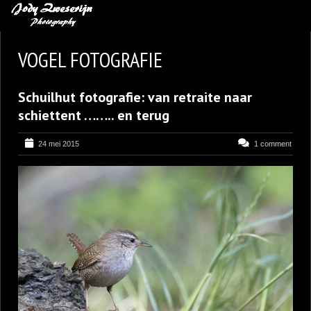
MIJN FAVORIETEN
VOGEL FOTOGRAFIE
BLOG
Schuilhut fotografie: van retraite naar
LEREN VAN KUNST
schiettent …….. en terug
BENCE MATE FOTOHUTTEN
24 mei 2015
1 comment
OVER MIJ
CONTACT