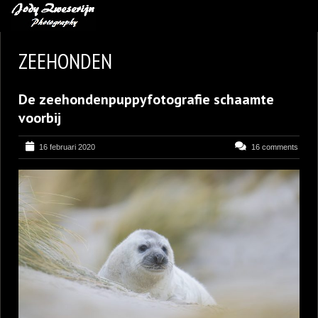
MIJN FAVORIETEN
ZEEHONDEN
BLOG
De zeehondenpuppyfotografie schaamte
LEREN VAN KUNST
voorbij
BENCE MATE FOTOHUTTEN
16 februari 2020
16 comments
OVER MIJ
CONTACT