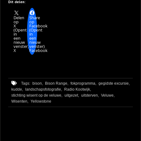
Dit delen:
Delen
Share
op
op
X
Facebook
(Opent
(Opent
in
in
een
een
nieuw
nieuw
venster)
venster)
X
Facebook
Tags:
bison,
Bison Range,
fokprogramma,
gegidste excursie,
kudde,
landschapsfotografie,
Radio Kootwijk,
stichting wisent op de veluwe,
uitgezet,
uitsterven,
Veluwe,
Wisenten,
Yellowstone