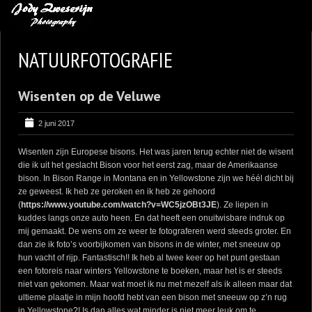
MIJN FAVORIETEN
NATUURFOTOGRAFIE
BLOG
Wisenten op de Veluwe
LEREN VAN KUNST
BENCE MATE FOTOHUTTEN
2 juni 2017
OVER MIJ
Wisenten zijn Europese bisons. Het was jaren terug echter niet de wisent
die ik uit het geslacht Bison voor het eerst zag, maar de Amerikaanse
CONTACT
bison. In Bison Range in Montana en in Yellowstone zijn we héél dicht bij
ze geweest. Ik heb ze geroken en ik heb ze gehoord
(
https://www.youtube.com/watch?v=WC5jzOBt3JE
). Ze liepen in
kuddes langs onze auto heen. En dat heeft een onuitwisbare indruk op
mij gemaakt. De wens om ze weer te fotograferen werd steeds groter. En
dan zie ik foto’s voorbijkomen van bisons in de winter, met sneeuw op
hun vacht of rijp. Fantastisch!! Ik heb al twee keer op het punt gestaan
een fotoreis naar winters Yellowstone te boeken, maar het is er steeds
niet van gekomen. Maar wat moet ik nu met mezelf als ik alleen maar dat
ultieme plaatje in mijn hoofd hebt van een bison met sneeuw op z’n rug
in Yellowstone?! Is dan alles wat minder is niet meer leuk om te