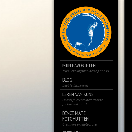
MIJN FAVORIETEN
Mijn lievelingsbeelden op een rij
BLOG
Laat je inspireren
LEREN VAN KUNST
Prikkel je creativiteit door te
praten met kunst
BENCE MATE
FOTOHUTTEN
Creatieve wildfotografie