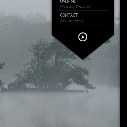
OVER MIJ
Wie is Jody Zweserijn?
CONTACT
Stuur een e-mail