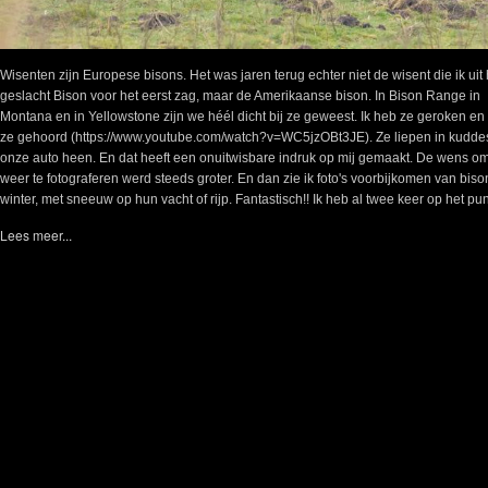
Wisenten zijn Europese bisons. Het was jaren terug echter niet de wisent die ik uit 
geslacht Bison voor het eerst zag, maar de Amerikaanse bison. In Bison Range in
Montana en in Yellowstone zijn we héél dicht bij ze geweest. Ik heb ze geroken en
ze gehoord (https://www.youtube.com/watch?v=WC5jzOBt3JE). Ze liepen in kudde
onze auto heen. En dat heeft een onuitwisbare indruk op mij gemaakt. De wens o
weer te fotograferen werd steeds groter. En dan zie ik foto's voorbijkomen van biso
winter, met sneeuw op hun vacht of rijp. Fantastisch!! Ik heb al twee keer op het punt
Lees meer...