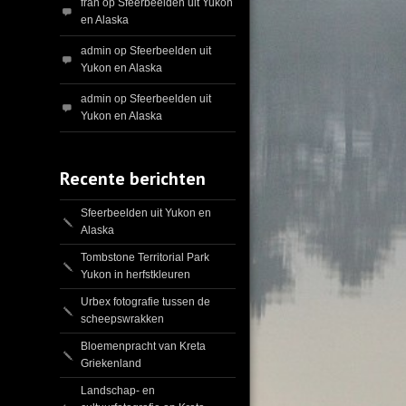
fran
op
Sfeerbeelden uit Yukon
en Alaska
admin
op
Sfeerbeelden uit
Yukon en Alaska
admin
op
Sfeerbeelden uit
Yukon en Alaska
Recente berichten
Sfeerbeelden uit Yukon en
Alaska
Tombstone Territorial Park
Yukon in herfstkleuren
Urbex fotografie tussen de
scheepswrakken
Bloemenpracht van Kreta
Griekenland
Landschap- en