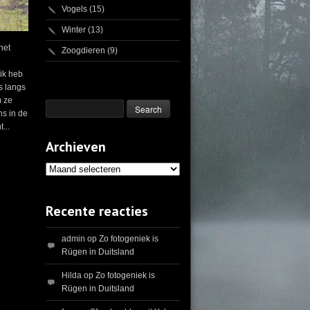
Vogels
(15)
Winter
(13)
het
Zoogdieren
(9)
 ik heb
s langs
m ze
ns in de
...
Archieven
Archieven
Recente reacties
admin
op
Zo fotogeniek is
Rügen in Duitsland
Hilda
op
Zo fotogeniek is
Rügen in Duitsland