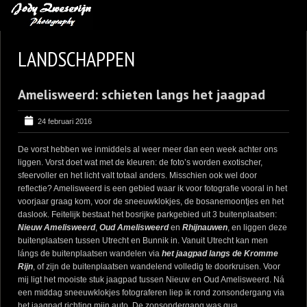
MIJN FAVORIETEN
LANDSCHAPPEN
BLOG
Amelisweerd: schieten langs het jaagpad
LEREN VAN KUNST
BENCE MATE FOTOHUTTEN
24 februari 2016
OVER MIJ
De vorst hebben we inmiddels al weer meer dan een week achter ons
liggen. Vorst doet wat met de kleuren: de foto’s worden exotischer,
CONTACT
sfeervoller en het licht valt totaal anders. Misschien ook wel door
reflectie? Amelisweerd is een gebied waar ik voor fotografie vooral in het
voorjaar graag kom, voor de sneeuwklokjes, de bosanemoontjes en het
daslook. Feitelijk bestaat het bosrijke parkgebied uit 3 buitenplaatsen:
Nieuw Amelisweerd
,
Oud Amelisweerd
en
Rhijnauwen
, en liggen deze
buitenplaatsen tussen Utrecht en Bunnik in. Vanuit Utrecht kan men
lángs de buitenplaatsen wandelen via
het jaagpad langs de Kromme
Rijn
, of zijn de buitenplaatsen wandelend volledig te doorkruisen. Voor
mij ligt het mooiste stuk jaagpad tussen Nieuw en Oud Amelisweerd. Ná
een middag sneeuwklokjes fotograferen liep ik rond zonsondergang via
het jaagpad richting mijn auto. De zonsondergang was qua