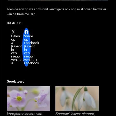
Toen de zon op was ontstond vervolgens ook nog mist boven het water
van de Kromme Rijn.
Dit delen:
Delen
Share
op
op
X
Facebook
(Opent
(Opent
in
in
een
een
nieuw
nieuw
venster)
venster)
X
Facebook
Gerelateerd
Voorjaarsbloeiers van
Sneeuwklokjes: elegant,