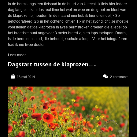
in de berm langs een fietspad in de buurt van Utrecht. Ik fiets hier iedere
dag langs en kan dus real time het wel en wee en de groei en bloei van
de klaprozen bijhouden. In de maand mei heb ik hier uiteindelijk 3 x
gefotografeerd: 2 x in het ochtendlicht en 1 x in het avondlicht. Je moet je
voorstellen dat de klaprozen in twee bermstroken groeien die allebei op
het breedste punt ongeveer 3 meter breed zijn en taps toelopen. Daarbij
is de berm een talud, die behoorlijk schuin afloopt. Voor het fotograferen
had ik me twee doelen...
Lees meer...
Dagstart tussen de klaprozen…..
16 mei 2014
2 comments