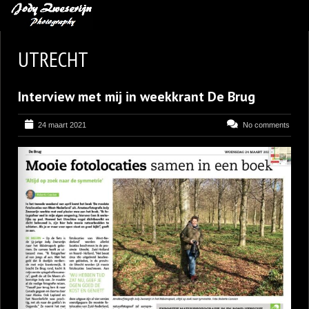
MIJN FAVORIETEN
UTRECHT
BLOG
Interview met mij in weekkrant De Brug
LEREN VAN KUNST
BENCE MATE FOTOHUTTEN
24 maart 2021
No comments
OVER MIJ
CONTACT