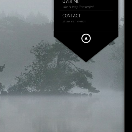
OVER MIJ
Wie is Jody Zweserijn?
CONTACT
Stuur een e-mail