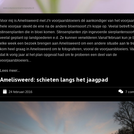
Voor mij is Amelisweerd met z'n voorjaarsbloeiers dé aankondiger van het voorjaar
hele voorjaar steekt de ene na de andere bloemsoort z'n kopje op. Veelal betreft he
stinsenplanten die in bloei komen. Stinsenplanten zijn ingevoerde sierplantensoor
veelal geplant op landgoederen e.d. Ze kunnen verwilderen.Vanaf februari kun je b
elke week een bezoek brengen aan Amelisweerd om een andere situatie aan te tref
kom heel graag in Amelisweerd om te fotograferen, vooral de voorjaarsbloeiers. V
dat ik vorig jaar al het plan opgevat had om te proberen een deel van de
voorjaarsbloeiers...
Lees meer...
Amelisweerd: schieten langs het jaagpad
24 februari 2016
7 co