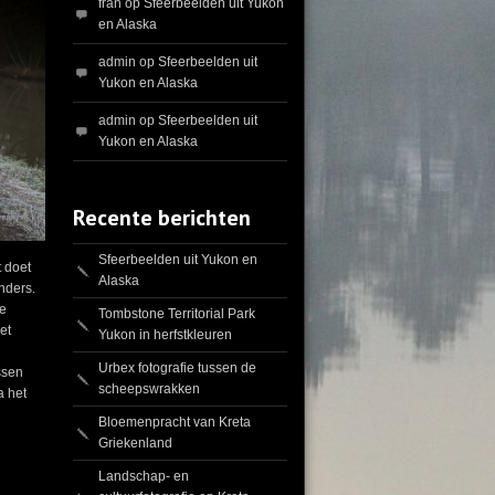
fran
op
Sfeerbeelden uit Yukon
en Alaska
admin
op
Sfeerbeelden uit
Yukon en Alaska
admin
op
Sfeerbeelden uit
Yukon en Alaska
Recente berichten
Sfeerbeelden uit Yukon en
 doet
Alaska
anders.
ie
Tombstone Territorial Park
et
Yukon in herfstkleuren
Urbex fotografie tussen de
ssen
scheepswrakken
a het
Bloemenpracht van Kreta
Griekenland
Landschap- en