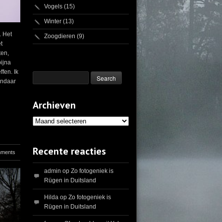
Vogels
(15)
Winter
(13)
. Het
Zoogdieren
(9)
t
ten,
ijna
fen. Ik
andaar
Archieven
Archieven
Recente reacties
mments
admin
op
Zo fotogeniek is
Rügen in Duitsland
Hilda
op
Zo fotogeniek is
Rügen in Duitsland