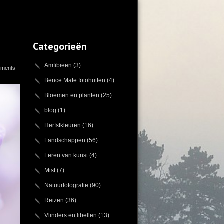
Categorieën
Amfibieën
(3)
mments
Bence Mate fotohutten
(4)
Bloemen en planten
(25)
blog
(1)
Herfstkleuren
(16)
Landschappen
(56)
Leren van kunst
(4)
Mist
(7)
Natuurfotografie
(90)
Reizen
(36)
Vlinders en libellen
(13)