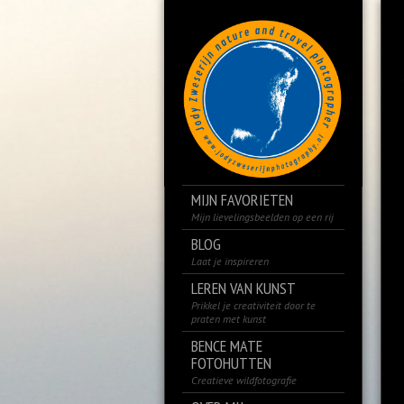
MIJN FAVORIETEN
Mijn lievelingsbeelden op een rij
BLOG
Laat je inspireren
LEREN VAN KUNST
Prikkel je creativiteit door te
praten met kunst
BENCE MATE
FOTOHUTTEN
Creatieve wildfotografie