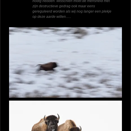
nodig hebben. Misschien moet de mensheid met
zijn destructieve gedrag ook maar eens
gereguleerd worden als wij nog langer een plekje
op deze aarde willen…..