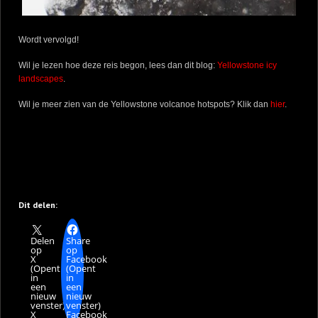
Wordt vervolgd!
Wil je lezen hoe deze reis begon, lees dan dit blog:
Yellowstone icy
landscapes
.
Wil je meer zien van de Yellowstone volcanoe hotspots? Klik dan
hier
.
Dit delen:
Delen
Share
op
op
X
Facebook
(Opent
(Opent
in
in
een
een
nieuw
nieuw
venster)
venster)
X
Facebook