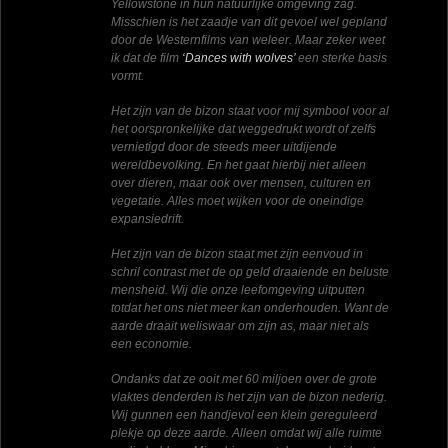
Yellowstone in hun natuurlijke omgeving zag.
Misschien is het zaadje van dit gevoel wel gepland
door de Westernfilms van weleer. Maar zeker weet
ik dat de film
‘Dances with wolves’
een sterke basis
vormt.
Het zijn van de bizon staat voor mij symbool voor al
het oorspronkelijke dat weggedrukt wordt of zelfs
vernietigd door de steeds meer uitdijende
wereldbevolking. En het gaat hierbij niet alleen
over dieren, maar ook over mensen, culturen en
vegetatie. Alles moet wijken voor de oneindige
expansiedrift.
Het zijn van de bizon staat met zijn eenvoud in
schril contrast met de op geld draaiende en beluste
mensheid. Wij die onze leefomgeving uitputten
totdat het ons niet meer kan onderhouden. Want de
aarde draait weliswaar om zijn as, maar niet als
een economie.
Ondanks dat ze ooit met 60 miljoen over de grote
vlaktes denderden is het zijn van de bizon nederig.
Wij gunnen een handjevol een klein gereguleerd
plekje op deze aarde. Alleen omdat wij alle ruimte