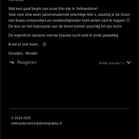
Wat een gaaf begin van jouw foto-trip in Yellowstone!
Stuk voor stuk weer jaloersmakende prachtige foto’s, waarbij je de bison
met fraaie composities en omstandigheden hebt weten vast te leggen 🙂
De kou en het imposante van de bison komen prachtig tot zijn recht.
De tegenlicht opname met de blauwe lucht vind ik (ook) geweldig.
Ik wil er ook heen… 😉
Groetjes,. Wouter
Reageren
Bekijk reacties
(1)
© 2014-2025
www.jodyzweserijnphotography.nl