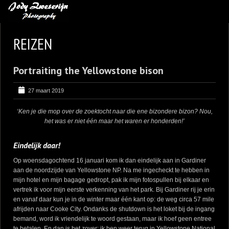
MIJN FAVORIETEN
REIZEN
BLOG
Portraiting the Yellowstone bison
LEREN VAN KUNST
BENCE MATE FOTOHUTTEN
27 maart 2019
OVER MIJ
‘Ken je die mop over de zoektocht naar die ene bizondere bizon? Nou,
het was er niet één maar het waren er honderden!’
CONTACT
Eindelijk daar!
Op woensdagochtend 16 januari kom ik dan eindelijk aan in Gardiner
aan de noordzijde van Yellowstone NP. Na me ingecheckt te hebben in
mijn hotel en mijn bagage gedropt, pak ik mijn fotospullen bij elkaar en
vertrek ik voor mijn eerste verkenning van het park. Bij Gardiner rij je erin
en vanaf daar kun je in de winter maar één kant op: de weg circa 57 mile
afrijden naar Cooke City. Ondanks de shutdown is het loket bij de ingang
bemand, word ik vriendelijk te woord gestaan, maar ik hoef geen entree
te betalen. En dan is het zover: ik ben weer terug in Yellowstone National