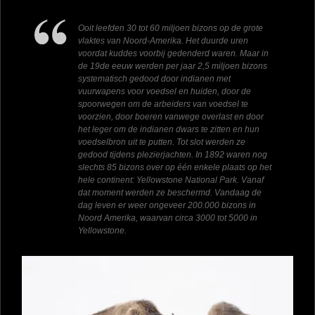
Ooit leefden 30 tot 60 miljoen bizons op de grote
vlaktes van Noord-Amerika. Het duurde uren
voordat kuddes voorbij gedenderd waren. Maar in
de 19de eeuw werden per jaar 2,5 miljoen bizons
systematisch gedood door indianen met
vuurwapens voor voedsel en huiden, door de
spoorwegen om de arbeiders van voedsel te
voorzien, door boeren vanwege overlast en door
het leger om de indianen dwars te zitten en hun
voedselbron uit te putten. Tot slot werden ze
gedood tijdens plezierjachten. In 1892 waren nog
slechts 85 bizons over op één enkele plaats op het
hele continent: Yellowstone National Park. Vanaf
dat moment werden ze beschermd. Vandaag de
dag leven er weer ongeveer 200.000 bizons in
Noord Amerika, waarvan circa 3000 tot 5000 in
Yellowstone.