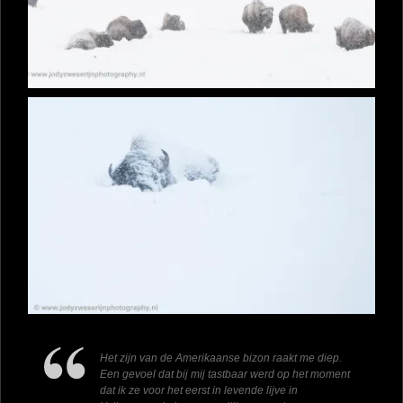
Het zijn van de Amerikaanse bizon raakt me diep.
Een gevoel dat bij mij tastbaar werd op het moment
dat ik ze voor het eerst in levende lijve in