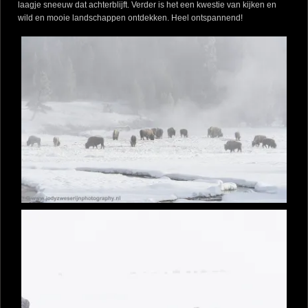
laagje sneeuw dat achterblijft. Verder is het een kwestie van kijken en
wild en mooie landschappen ontdekken. Heel ontspannend!