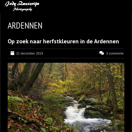
MIJN FAVORIETEN
ARDENNEN
BLOG
Op zoek naar herfstkleuren in de Ardennen
LEREN VAN KUNST
BENCE MATE FOTOHUTTEN
21 december 2019
3 comments
OVER MIJ
CONTACT