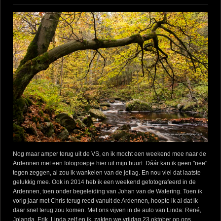
Nog maar amper terug uit de VS, en ik mocht een weekend mee naar de
Ardennen met een fotogroepje hier uit mijn buurt. Dáár kan ik geen "nee"
tegen zeggen, al zou ik wankelen van de jetlag. En nou viel dat laatste
gelukkig mee. Ook in 2014 heb ik een weekend gefotografeerd in de
Ardennen, toen onder begeleiding van Johan van de Watering. Toen ik
vorig jaar met Chris terug reed vanuit de Ardennen, hoopte ik al dat ik
daar snel terug zou komen. Met ons vijven in de auto van Linda: René,
Jolanda, Erik, Linda zelf en ik, zakten we vrijdag 23 oktober op ons