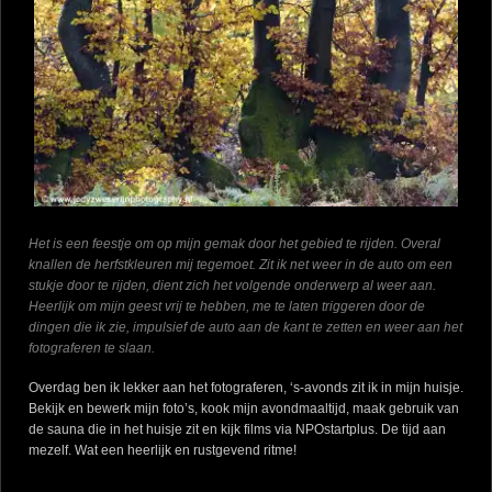
Het is een feestje om op mijn gemak door het gebied te rijden. Overal
knallen de herfstkleuren mij tegemoet. Zit ik net weer in de auto om een
stukje door te rijden, dient zich het volgende onderwerp al weer aan.
Heerlijk om mijn geest vrij te hebben, me te laten triggeren door de
dingen die ik zie, impulsief de auto aan de kant te zetten en weer aan het
fotograferen te slaan.
Overdag ben ik lekker aan het fotograferen, ‘s-avonds zit ik in mijn huisje.
Bekijk en bewerk mijn foto’s, kook mijn avondmaaltijd, maak gebruik van
de sauna die in het huisje zit en kijk films via NPOstartplus. De tijd aan
mezelf. Wat een heerlijk en rustgevend ritme!