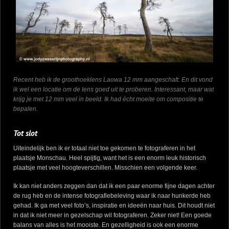
Recent heb ik de groothoeklens Laowa 12 mm aangeschaft. En dit vond
ik wel een locatie om de lens goed uit te proberen. Interessant, maar wat
krijg je met 12 mm veel in beeld. Ik had écht moeite om compositie te
bepalen.
Tot slot
Uiteindelijk ben ik er totaal niet toe gekomen te fotograferen in het
plaatsje Monschau. Heel spijtig, want het is een enorm leuk historisch
plaatsje met veel hoogteverschillen. Misschien een volgende keer.
Ik kan niet anders zeggen dan dat ik een paar enorme fijne dagen achter
de rug heb en de intense fotografiebeleving waar ik naar hunkerde heb
gehad. Ik ga met veel foto’s, inspiratie en ideeën naar huis. Dit houdt niet
in dat ik niet meer in gezelschap wil fotograferen. Zeker niet! Een goede
balans van alles is het mooiste. En gezelligheid is ook een enorme