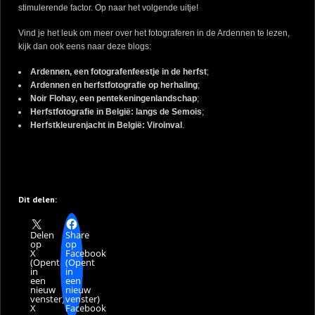
stimulerende factor. Op naar het volgende uitje!
Vind je het leuk om meer over het fotograferen in de Ardennen te lezen,
kijk dan ook eens naar deze blogs:
Ardennen, een fotografenfeestje in de herfst
;
Ardennen en herfstfotografie op herhaling
;
Noir Flohay, een pentekeningenlandschap
;
Herfstfotografie in België: langs de Semois
;
Herfstkleurenjacht in België: Viroinval
.
Dit delen:
Delen
Share
op
op
X
Facebook
(Opent
(Opent
in
in
een
een
nieuw
nieuw
venster)
venster)
X
Facebook