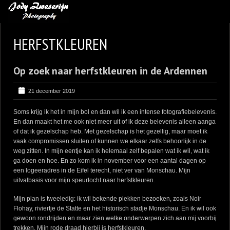
MIJN FAVORIETEN
HERFSTKLEUREN
BLOG
Op zoek naar herfstkleuren in de Ardennen
LEREN VAN KUNST
BENCE MATE FOTOHUTTEN
21 december 2019
OVER MIJ
Soms krijg ik het in mijn bol en dan wil ik een intense fotografiebelevenis.
En dan maakt het me ook niet meer uit of ik deze belevenis alleen aanga
CONTACT
of dat ik gezelschap heb. Met gezelschap is het gezellig, maar moet ik
vaak compromissen sluiten of kunnen we elkaar zelfs behoorlijk in de
weg zitten. In mijn eentje kan ik helemaal zelf bepalen wat ik wil, wat ik
ga doen en hoe. En zo kom ik in november voor een aantal dagen op
een logeeradres in de Eifel terecht, niet ver van Monschau. Mijn
uitvalbasis voor mijn speurtocht naar herfstkleuren.
Mijn plan is tweeledig: ik wil bekende plekken bezoeken, zoals Noir
Flohay, riviertje de Statte en het historisch stadje Monschau. En ik wil ook
gewoon rondrijden en maar zien welke onderwerpen zich aan mij voorbij
trekken. Mijn rode draad hierbij is herfstkleuren.