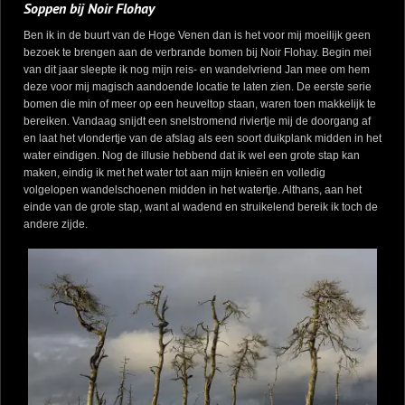
Soppen bij Noir Flohay
Ben ik in de buurt van de Hoge Venen dan is het voor mij moeilijk geen
bezoek te brengen aan de verbrande bomen bij Noir Flohay. Begin mei
van dit jaar sleepte ik nog mijn reis- en wandelvriend Jan mee om hem
deze voor mij magisch aandoende locatie te laten zien. De eerste serie
bomen die min of meer op een heuveltop staan, waren toen makkelijk te
bereiken. Vandaag snijdt een snelstromend riviertje mij de doorgang af
en laat het vlondertje van de afslag als een soort duikplank midden in het
water eindigen. Nog de illusie hebbend dat ik wel een grote stap kan
maken, eindig ik met het water tot aan mijn knieën en volledig
volgelopen wandelschoenen midden in het watertje. Althans, aan het
einde van de grote stap, want al wadend en struikelend bereik ik toch de
andere zijde.