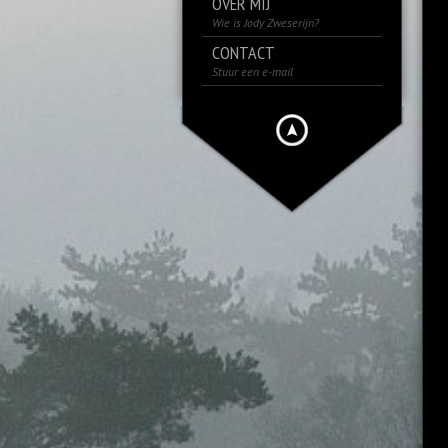
OVER MIJ
Wie is Jody Zweserijn?
CONTACT
Stuur een e-mail