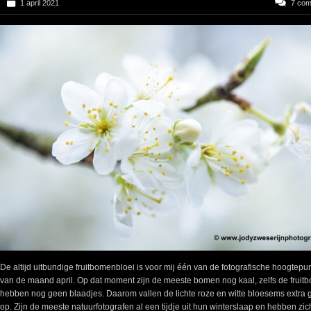
1 april 2021
7 co
De altijd uitbundige fruitbomenbloei is voor mij één van de fotografische hoogtepu
van de maand april. Op dat moment zijn de meeste bomen nog kaal, zelfs de fruit
hebben nog geen blaadjes. Daarom vallen de lichte roze en witte bloesems extra
op. Zijn de meeste natuurfotografen al een tijdje uit hun winterslaap en hebben zic