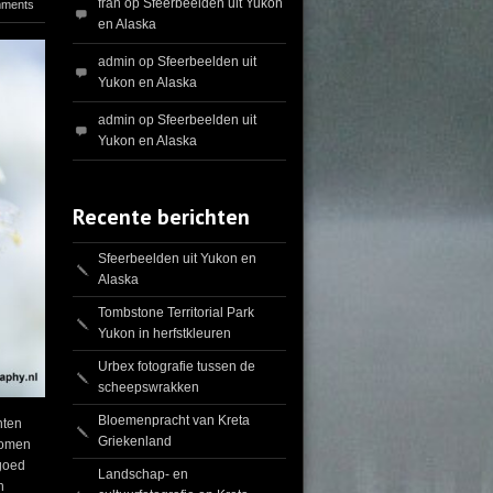
fran
op
Sfeerbeelden uit Yukon
mments
en Alaska
admin
op
Sfeerbeelden uit
Yukon en Alaska
admin
op
Sfeerbeelden uit
Yukon en Alaska
Recente berichten
Sfeerbeelden uit Yukon en
Alaska
Tombstone Territorial Park
Yukon in herfstkleuren
Urbex fotografie tussen de
scheepswrakken
Bloemenpracht van Kreta
nten
Griekenland
bomen
 goed
Landschap- en
h