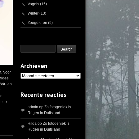
Vogels
(15)
Winter
(13)
Zoogdieren
(9)
Archieven
n. Voor
Archieven
chidee
óór- en
e
Recente reacties
de
an de
admin
op
Zo fotogeniek is
.
Rügen in Duitsland
Hilda
op
Zo fotogeniek is
Rügen in Duitsland