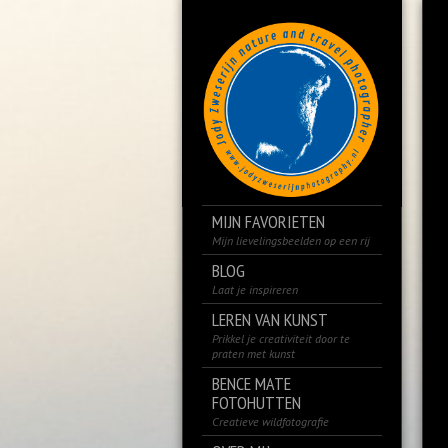
MIJN FAVORIETEN
Mijn lievelingsbeelden op een rij
BLOG
Laat je inspireren
LEREN VAN KUNST
Prikkel je creativiteit door te
praten met kunst
BENCE MATE
FOTOHUTTEN
Creatieve wildfotografie