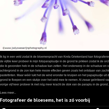
Ik lig in een veld zodat ik de bloemenpracht van Kreta Griekenland kan fotografere
de vijfde keer probeer ik mijn fotoparapluutje in de grond te prikken zodat ik de or
die ik gevonden heb in de schaduw kan zetten. Het onderwerp in de schaduw en v
achtergrond in de zon kan hele mooie effecten geven zoals het ontstaan van zacht
pasteltinten. Maar wéér lukt het de wind eronder te kruipen en het papapluutje uit 
grond te floepen en een stukje over het veld mee te nemen. Al zwaar geïrriteerd v
vorige vijf keer probeer ik met nóg meer kracht de stok van de paraplu in de grond..
Lees meer...
Fotografeer de bloesems, het is zó voorbij