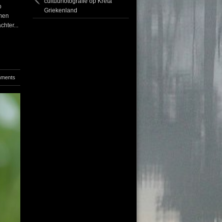
cultuurfotografie op Kreta
p
Griekenland
 men
chter...
mments