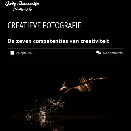
MIJN FAVORIETEN
CREATIEVE FOTOGRAFIE
BLOG
De zeven competenties van creativiteit
LEREN VAN KUNST
BENCE MATE FOTOHUTTEN
24 april 2022
No comments
OVER MIJ
CONTACT