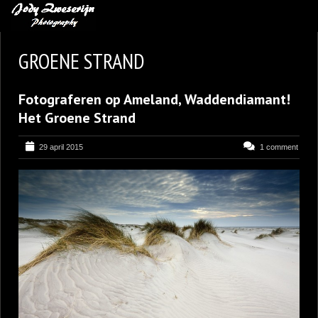
MIJN FAVORIETEN
GROENE STRAND
BLOG
Fotograferen op Ameland, Waddendiamant!
LEREN VAN KUNST
Het Groene Strand
BENCE MATE FOTOHUTTEN
29 april 2015
1 comment
OVER MIJ
CONTACT