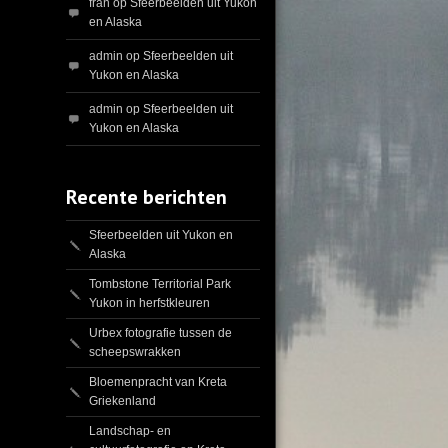
fran
op
Sfeerbeelden uit Yukon
en Alaska
admin
op
Sfeerbeelden uit
Yukon en Alaska
admin
op
Sfeerbeelden uit
Yukon en Alaska
Recente berichten
Sfeerbeelden uit Yukon en
Alaska
Tombstone Territorial Park
Yukon in herfstkleuren
Urbex fotografie tussen de
scheepswrakken
Bloemenpracht van Kreta
Griekenland
Landschap- en