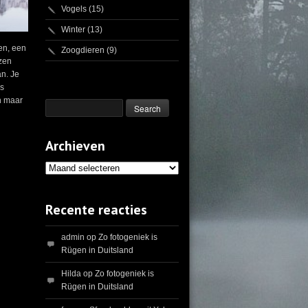
Vogels
(15)
Winter
(13)
en, een
Zoogdieren
(9)
zen
an. Je
ls
en maar
Archieven
Archieven
Recente reacties
admin
op
Zo fotogeniek is
Rügen in Duitsland
Hilda
op
Zo fotogeniek is
Rügen in Duitsland