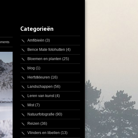
Categorieën
Amfibieën
(3)
mments
Bence Mate fotohutten
(4)
Bloemen en planten
(25)
blog
(1)
Herfstkleuren
(16)
Landschappen
(56)
Leren van kunst
(4)
Mist
(7)
Natuurfotografie
(90)
Reizen
(36)
Vlinders en libellen
(13)