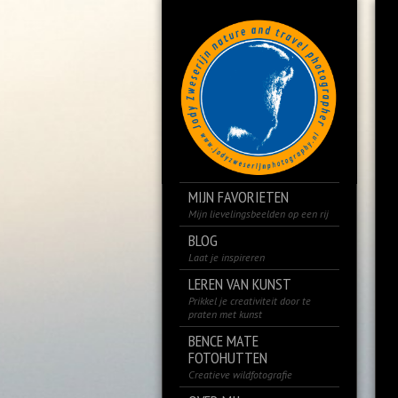
MIJN FAVORIETEN
Mijn lievelingsbeelden op een rij
BLOG
Laat je inspireren
LEREN VAN KUNST
Prikkel je creativiteit door te
praten met kunst
BENCE MATE
FOTOHUTTEN
Creatieve wildfotografie