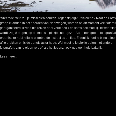
"Vreemde titel", zul je misschien denken. Tegenstrijdig? Prikkelend? Naar de Lofot
groep eilanden in het noorden van Noorwegen, worden op dit moment veel fotorei
georganiseerd. Ik vind die reizen heel verleidelijk en soms ook moeilijk te weersta
wordt, zeg 8 dagen, op de mooiste plekjes neergezet. Als je een goede fotograaf a
organisator hebt krijg je uitgebreide instructies en tips. Eigenlijk hoef je bijna alle
af te drukken en is de genotsfactor hoog. Wel moet je je plekje delen met andere
fotografen, van je eigen reis of als het tegenzit ook nog een hele batterij...
Lees meer...