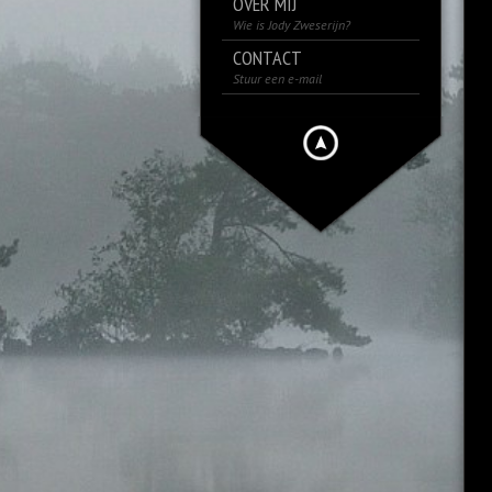
OVER MIJ
Wie is Jody Zweserijn?
CONTACT
Stuur een e-mail