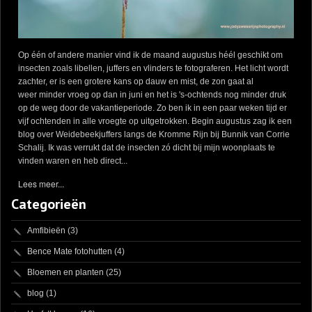
Op één of andere manier vind ik de maand augustus héél geschikt om
insecten zoals libellen, juffers en vlinders te fotograferen. Het licht wordt
zachter, er is een grotere kans op dauw en mist, de zon gaat al
weer minder vroeg op dan in juni en het is 's-ochtends nog minder druk
op de weg door de vakantieperiode. Zo ben ik in een paar weken tijd er
vijf ochtenden in alle vroegte op uitgetrokken. Begin augustus zag ik een
blog over Weidebeekjuffers langs de Kromme Rijn bij Bunnik van Corrie
Schalij. Ik was verrukt dat de insecten zó dicht bij mijn woonplaats te
vinden waren en heb direct...
Lees meer...
Categorieën
Amfibieën
(3)
Bence Mate fotohutten
(4)
Bloemen en planten
(25)
blog
(1)