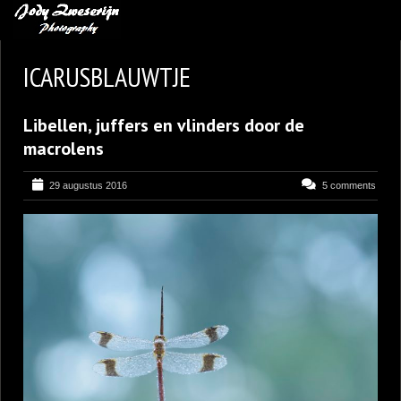
MIJN FAVORIETEN
ICARUSBLAUWTJE
BLOG
Libellen, juffers en vlinders door de
LEREN VAN KUNST
macrolens
BENCE MATE FOTOHUTTEN
29 augustus 2016
5 comments
OVER MIJ
CONTACT