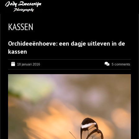
MIJN FAVORIETEN
KASSEN
BLOG
Orchideeënhoeve: een dagje uitleven in de
LEREN VAN KUNST
kassen
BENCE MATE FOTOHUTTEN
18 januari 2016
5 comments
OVER MIJ
CONTACT