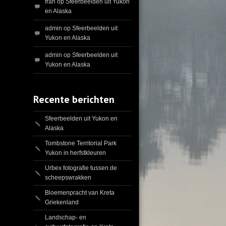
fran
op
Sfeerbeelden uit Yukon
en Alaska
admin
op
Sfeerbeelden uit
Yukon en Alaska
admin
op
Sfeerbeelden uit
Yukon en Alaska
Recente berichten
Sfeerbeelden uit Yukon en
Alaska
Tombstone Territorial Park
Yukon in herfstkleuren
Urbex fotografie tussen de
scheepswrakken
Bloemenpracht van Kreta
Griekenland
Landschap- en