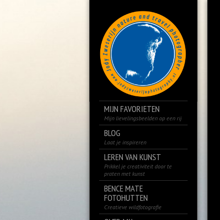
MIJN FAVORIETEN
Mijn lievelingsbeelden op een rij
BLOG
Laat je inspireren
LEREN VAN KUNST
Prikkel je creativiteit door te
praten met kunst
BENCE MATE
FOTOHUTTEN
Creatieve wildfotografie