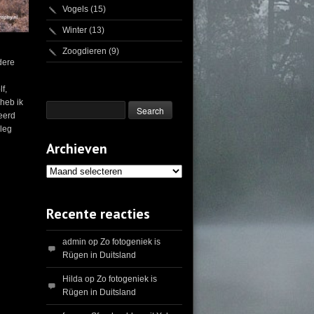
Vogels
(15)
Winter
(13)
Zoogdieren
(9)
dere
f,
heb ik
eerd
rleg
Archieven
Archieven
Recente reacties
admin
op
Zo fotogeniek is
Rügen in Duitsland
Hilda
op
Zo fotogeniek is
Rügen in Duitsland