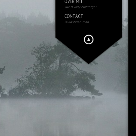
OVER MIJ
Wie is Jody Zweserijn?
CONTACT
Stuur een e-mail