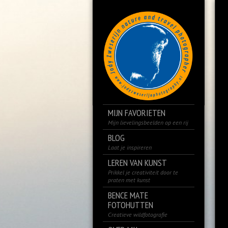
MIJN FAVORIETEN
Mijn lievelingsbeelden op een rij
BLOG
Laat je inspireren
LEREN VAN KUNST
Prikkel je creativiteit door te
praten met kunst
BENCE MATE
FOTOHUTTEN
Creatieve wildfotografie