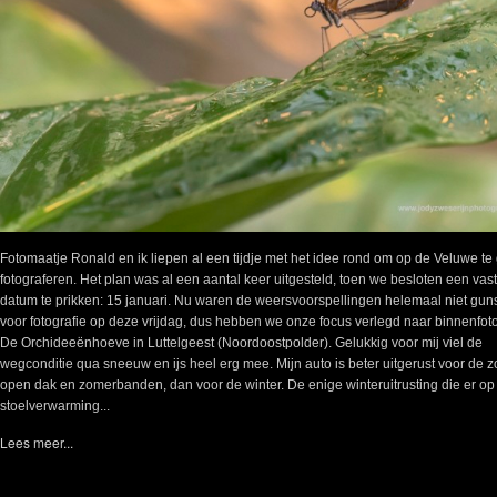
Fotomaatje Ronald en ik liepen al een tijdje met het idee rond om op de Veluwe te
fotograferen. Het plan was al een aantal keer uitgesteld, toen we besloten een vas
datum te prikken: 15 januari. Nu waren de weersvoorspellingen helemaal niet guns
voor fotografie op deze vrijdag, dus hebben we onze focus verlegd naar binnenfoto
De Orchideeënhoeve in Luttelgeest (Noordoostpolder). Gelukkig voor mij viel de
wegconditie qua sneeuw en ijs heel erg mee. Mijn auto is beter uitgerust voor de z
open dak en zomerbanden, dan voor de winter. De enige winteruitrusting die er op z
stoelverwarming...
Lees meer...