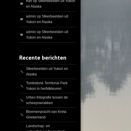
fran
op
Sfeerbeelden uit Yukon
en Alaska
admin
op
Sfeerbeelden uit
Yukon en Alaska
admin
op
Sfeerbeelden uit
Yukon en Alaska
Recente berichten
Sfeerbeelden uit Yukon en
Alaska
Tombstone Territorial Park
Yukon in herfstkleuren
Urbex fotografie tussen de
scheepswrakken
Bloemenpracht van Kreta
Griekenland
Landschap- en