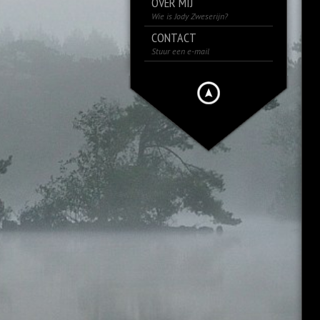
OVER MIJ
Wie is Jody Zweserijn?
CONTACT
Stuur een e-mail