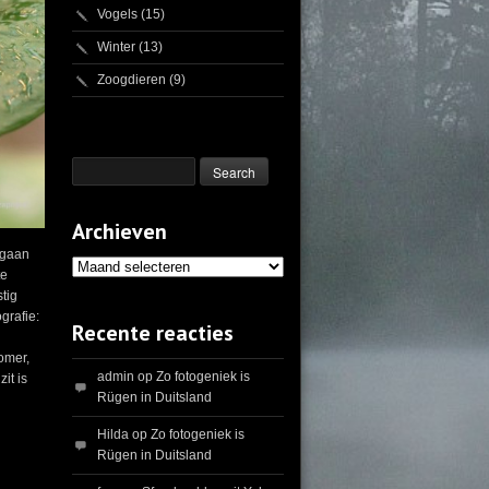
Vogels
(15)
Winter
(13)
Zoogdieren
(9)
Archieven
 gaan
Archieven
te
tig
grafie:
Recente reacties
omer,
admin
op
Zo fotogeniek is
it is
Rügen in Duitsland
Hilda
op
Zo fotogeniek is
Rügen in Duitsland