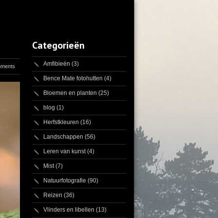
Categorieën
Amfibieën
(3)
mments
Bence Mate fotohutten
(4)
Bloemen en planten
(25)
blog
(1)
Herfstkleuren
(16)
Landschappen
(56)
Leren van kunst
(4)
Mist
(7)
Natuurfotografie
(90)
Reizen
(36)
Vlinders en libellen
(13)