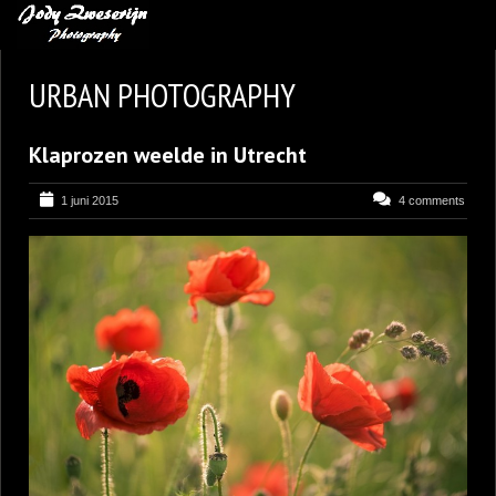
MIJN FAVORIETEN
URBAN PHOTOGRAPHY
BLOG
Klaprozen weelde in Utrecht
LEREN VAN KUNST
BENCE MATE FOTOHUTTEN
1 juni 2015
4 comments
OVER MIJ
CONTACT