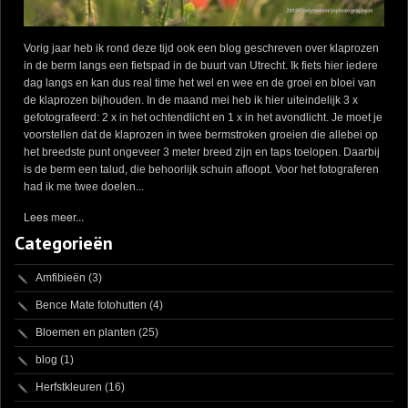
Vorig jaar heb ik rond deze tijd ook een blog geschreven over klaprozen
in de berm langs een fietspad in de buurt van Utrecht. Ik fiets hier iedere
dag langs en kan dus real time het wel en wee en de groei en bloei van
de klaprozen bijhouden. In de maand mei heb ik hier uiteindelijk 3 x
gefotografeerd: 2 x in het ochtendlicht en 1 x in het avondlicht. Je moet je
voorstellen dat de klaprozen in twee bermstroken groeien die allebei op
het breedste punt ongeveer 3 meter breed zijn en taps toelopen. Daarbij
is de berm een talud, die behoorlijk schuin afloopt. Voor het fotograferen
had ik me twee doelen...
Lees meer...
Categorieën
Amfibieën
(3)
Bence Mate fotohutten
(4)
Bloemen en planten
(25)
blog
(1)
Herfstkleuren
(16)