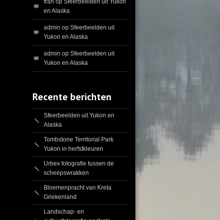
fran
op
Sfeerbeelden uit Yukon
en Alaska
admin
op
Sfeerbeelden uit
Yukon en Alaska
admin
op
Sfeerbeelden uit
Yukon en Alaska
Recente berichten
Sfeerbeelden uit Yukon en
Alaska
Tombstone Territorial Park
Yukon in herfstkleuren
Urbex fotografie tussen de
scheepswrakken
Bloemenpracht van Kreta
Griekenland
Landschap- en