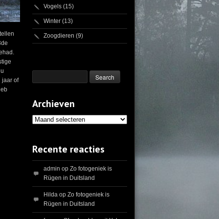
Vogels
(15)
Winter
(13)
tellen
Zoogdieren
(9)
3de
gehad.
stige
nu
 jaar of
heb
Archieven
Archieven
Recente reacties
admin
op
Zo fotogeniek is
Rügen in Duitsland
Hilda
op
Zo fotogeniek is
Rügen in Duitsland