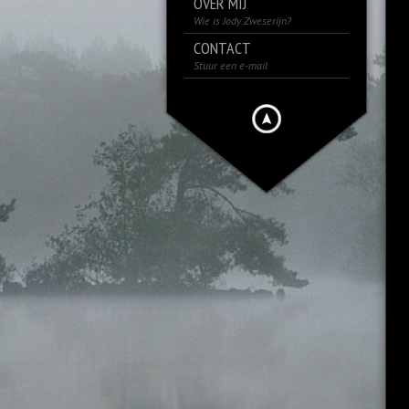
OVER MIJ
Wie is Jody Zweserijn?
CONTACT
Stuur een e-mail