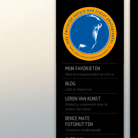
MIJN FAVORIETEN
Mijn lievelingsbeelden op een rij
BLOG
Laat je inspireren
LEREN VAN KUNST
Prikkel je creativiteit door te
praten met kunst
BENCE MATE
FOTOHUTTEN
Creatieve wildfotografie