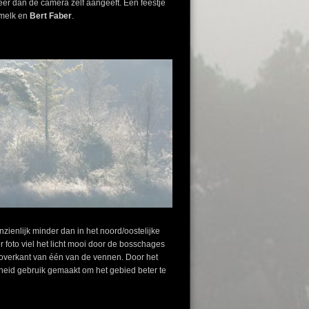
er dan de camera zelf aangeeft. Een feestje
lmelk en
Bert Faber
.
zienlijk minder dan in het noord/oostelijke
r foto viel het licht mooi door de bosschages
e overkant van één van de vennen. Door het
heid gebruik gemaakt om het gebied beter te