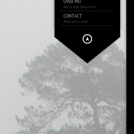
OVER MIJ
Wie is Jody Zweserijn?
CONTACT
Stuur een e-mail