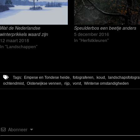
Wat de Nederlandse
Speulderbos een beetje anders
winterprikkels waard zijn
5 december 2016
12 maart 2018
In "Herfstkleuren"
In "Landschappen"
Tags:
Empese en Tondese heide,
fotograferen,
koud,
landschapsfotograf
ochtendmist,
Oisterwijkse vennen,
rijp,
vorst,
Winterse omstandigheden
Abonneer