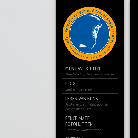
MIJN FAVORIETEN
Mijn lievelingsbeelden op een rij
BLOG
Laat je inspireren
LEREN VAN KUNST
Prikkel je creativiteit door te
praten met kunst
BENCE MATE
FOTOHUTTEN
Creatieve wildfotografie