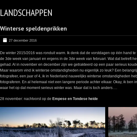
LANDSCHAPPEN
Winterse speldenprikken
27 december 2016
De winter 2015/2016 was ronduit warm. Ik denk dat de vorstdagen op één hand te 
de 3de week van januari en ergens in de 3de week van februari. Wat dat betreft hee
gehad. Al in november en december zijn we getrakteerd op een paar serieus koud
Maar waarom vind ik winterse omstandigheden nu eigenlijk zo leuk? Een belangrijke
fotografeer, een jaar of 4, ik in Nederland nauwelijks winterse omstandigheden
fotograferen. En al helemaal niet een langere periode achter elkaar. Okay, ik ben 
waar het op dat moment serieus winter was. Maar dat is toch anders….
28 november: nachtvorst op de
Empese en Tondese heide