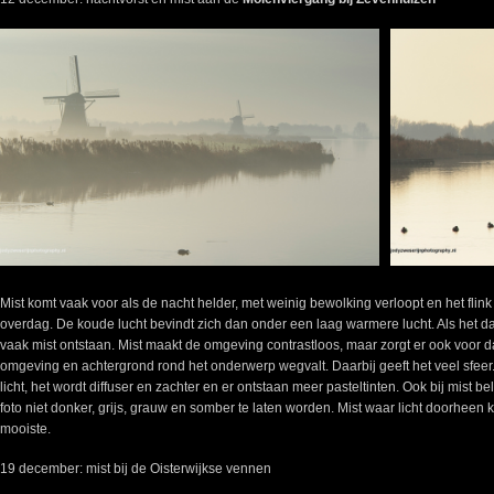
Mist komt vaak voor als de nacht helder, met weinig bewolking verloopt en het flin
overdag. De koude lucht bevindt zich dan onder een laag warmere lucht. Als het daarb
vaak mist ontstaan. Mist maakt de omgeving contrastloos, maar zorgt er ook voor da
omgeving en achtergrond rond het onderwerp wegvalt. Daarbij geeft het veel sfeer.
licht, het wordt diffuser en zachter en er ontstaan meer pasteltinten. Ook bij mist b
foto niet donker, grijs, grauw en somber te laten worden. Mist waar licht doorheen k
mooiste.
19 december: mist bij de Oisterwijkse vennen