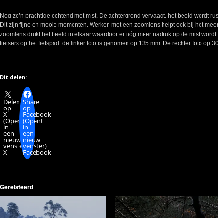
Nog zo’n prachtige ochtend met mist. De achtergrond vervaagt, het beeld wordt rust
Dit zijn fijne en mooie momenten. Werken met een zoomlens helpt ook bij het me
zoomlens drukt het beeld in elkaar waardoor er nóg meer nadruk op de mist wordt g
fietsers op het fietspad: de linker foto is genomen op 135 mm. De rechter foto o
Dit delen:
Delen
Share
op
op
X
Facebook
(Opent
(Opent
in
in
een
een
nieuw
nieuw
venster)
venster)
X
Facebook
Gerelateerd