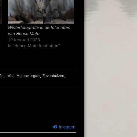
Winterfotografie in de fotohutten
van Bence Mate
12 februari 2023
In "Bence Mate fotohutten"
ie,
mist,
Molenviergang Zevenhuizen,
Inloggen