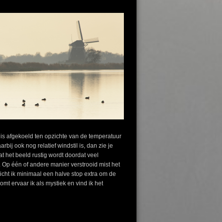
k is afgekoeld ten opzichte van de temperatuur
ij ook nog relatief windstil is, dan zie je
t het beeld rustig wordt doordat veel
 Op één of andere manier verstrooid mist het
elicht ik minimaal een halve stop extra om de
omt ervaar ik als mystiek en vind ik het