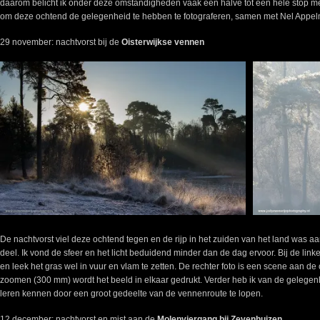
daarom belicht ik onder deze omstandigheden vaak een halve tot een hele stop me
om deze ochtend de gelegenheid te hebben te fotograferen, samen met Nel Appe
29 november: nachtvorst bij de
Oisterwijkse vennen
De nachtvorst viel deze ochtend tegen en de rijp in het zuiden van het land was aan
deel. Ik vond de sfeer en het licht beduidend minder dan de dag ervoor. Bij de linke
en leek het gras wel in vuur en vlam te zetten. De rechter foto is een scene aan d
zoomen (300 mm) wordt het beeld in elkaar gedrukt. Verder heb ik van de gelegen
leren kennen door een groot gedeelte van de vennenroute te lopen.
12 december: nachtvorst en mist aan de
Molenviergang bij Zevenhuizen