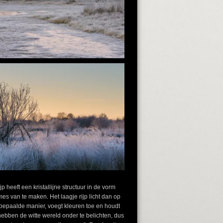
 heeft een kristallijne structuur in de vorm
es van te maken. Het laagje rijp licht dan op
n bepaalde manier, voegt kleuren toe en houdt
 hebben de witte wereld onder te belichten, dus