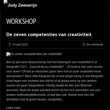
MIJN FAVORIETEN
WORKSHOP
BLOG
De zeven competenties van creativiteit
LEREN VAN KUNST
BENCE MATE FOTOHUTTEN
24 april 2022
No comments
OVER MIJ
CONTACT
Ben jij wel eens bewust bezig met het inbrengen van creativiteit in je
fotografie? En?... Gaat dit bij jou makkelijk?... Of moet je hier veel moeite
voor doen? Of heb je misschien geen idee hoe je jouw creativiteit moet
aanspreken? Bijna elke fotograaf die al wat langer bezig is met fotografie
loopt tegen een moment aan dat hij of zij graag eens op een andere
manier wil gaan fotograferen. Hierbij maakt de één een flitsende
doorstart. Maar de ander worstelt enorm bij het zich aanmeten van een
andere methode/stijl/techniek, of wat dan ook. Vooral voor hen die
worstelen heb ik goed nieuws: creativiteit...
Lees meer...