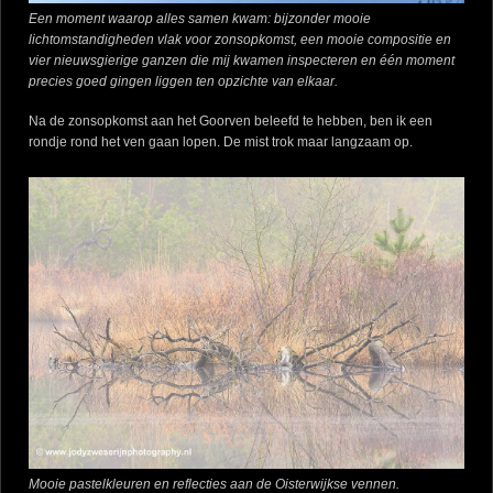
Een moment waarop alles samen kwam: bijzonder mooie
lichtomstandigheden vlak voor zonsopkomst, een mooie compositie en
vier nieuwsgierige ganzen die mij kwamen inspecteren en één moment
precies goed gingen liggen ten opzichte van elkaar.
Na de zonsopkomst aan het Goorven beleefd te hebben, ben ik een
rondje rond het ven gaan lopen. De mist trok maar langzaam op.
Mooie pastelkleuren en reflecties aan de Oisterwijkse vennen.