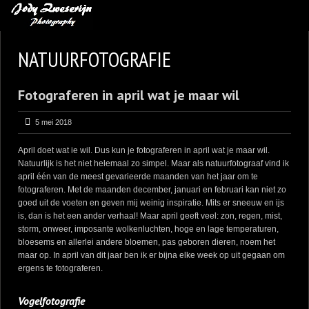
MIJN FAVORIETEN
NATUURFOTOGRAFIE
BLOG
Fotograferen in april wat je maar wil
LEREN VAN KUNST
BENCE MATE FOTOHUTTEN
5 mei 2018
OVER MIJ
April doet wat ie wil. Dus kun je fotograferen in april wat je maar wil.
Natuurlijk is het niet helemaal zo simpel. Maar als natuurfotograaf vind ik
CONTACT
april één van de meest gevarieerde maanden van het jaar om te
fotograferen. Met de maanden december, januari en februari kan niet zo
goed uit de voeten en geven mij weinig inspiratie. Mits er sneeuw en ijs
is, dan is het een ander verhaal! Maar april geeft veel: zon, regen, mist,
storm, onweer, imposante wolkenluchten, hoge en lage temperaturen,
bloesems en allerlei andere bloemen, pas geboren dieren, noem het
maar op. In april van dit jaar ben ik er bijna elke week op uit gegaan om
ergens te fotograferen.
Vogelfotografie