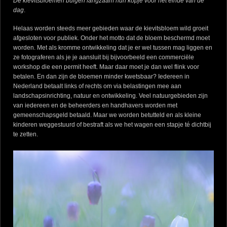
De kievitsbloemen buigen langzaam hun kopje voor het einde van de
dag
.
Helaas worden steeds meer gebieden waar de kievitsbloem wild groeit
afgesloten voor publiek. Onder het motto dat de bloem beschermd moet
worden. Met als kromme ontwikkeling dat je er wel tussen mag liggen en
ze fotograferen als je je aansluit bij bijvoorbeeld een commerciële
workshop die een permit heeft. Maar daar moet je dan wel flink voor
betalen. En dan zijn de bloemen minder kwetsbaar? Iedereen in
Nederland betaalt links of rechts om via belastingen mee aan
landschapsinrichting, natuur en ontwikkeling. Veel natuurgebieden zijn
van iedereen en de beheerders en handhavers worden met
gemeenschapsgeld betaald. Maar we worden betutteld en als kleine
kinderen weggestuurd of bestraft als we het wagen een stapje té dichtbij
te zetten.