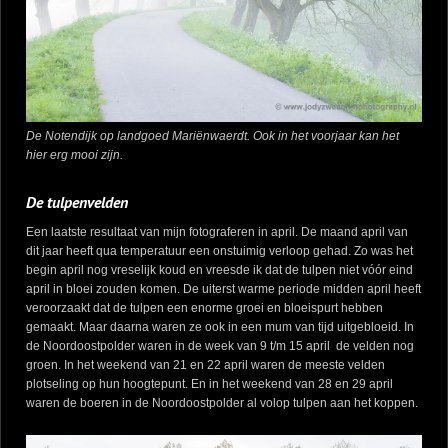
De Notendijk op landgoed Mariënwaerdt. Ook in het voorjaar kan het
hier erg mooi zijn.
De tulpenvelden
Een laatste resultaat van mijn fotograferen in april. De maand april van
dit jaar heeft qua temperatuur een onstuimig verloop gehad. Zo was het
begin april nog vreselijk koud en vreesde ik dat de tulpen niet vóór eind
april in bloei zouden komen. De uiterst warme periode midden april heeft
veroorzaakt dat de tulpen een enorme groei en bloeispurt hebben
gemaakt. Maar daarna waren ze ook in een mum van tijd uitgebloeid. In
de Noordoostpolder waren in de week van 9 t/m 15 april de velden nog
groen. In het weekend van 21 en 22 april waren de meeste velden
plotseling op hun hoogtepunt. En in het weekend van 28 en 29 april
waren de boeren in de Noordoostpolder al volop tulpen aan het koppen.