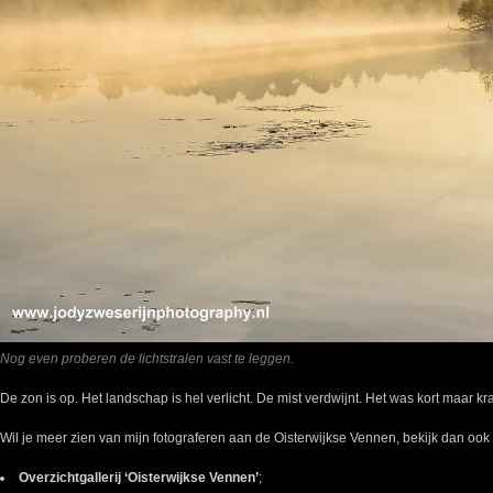
Nog even proberen de lichtstralen vast te leggen.
De zon is op. Het landschap is hel verlicht. De mist verdwijnt. Het was kort maar kr
Wil je meer zien van mijn fotograferen aan de Oisterwijkse Vennen, bekijk dan ook
Overzichtgallerij ‘Oisterwijkse Vennen’
;