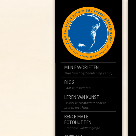
MIJN FAVORIETEN
Mijn lievelingsbeelden op een rij
BLOG
Laat je inspireren
LEREN VAN KUNST
Prikkel je creativiteit door te
praten met kunst
BENCE MATE
FOTOHUTTEN
Creatieve wildfotografie