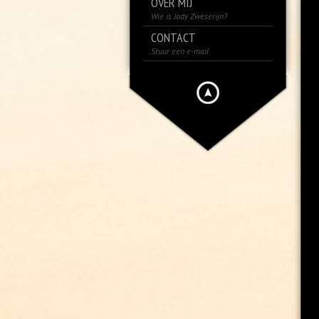
OVER MIJ
Wie is Jody Zweserijn?
CONTACT
Stuur een e-mail