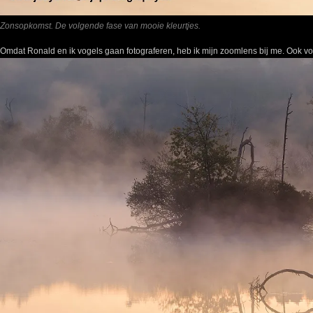
Zonsopkomst. De volgende fase van mooie kleurtjes.
Omdat Ronald en ik vogels gaan fotograferen, heb ik mijn zoomlens bij me. Ook voor