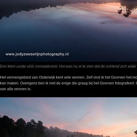
Een klein uurtje vóór zonsopkomst. Het was nu al te zien dat de ochtend zich wáá
Het vennengebied van Oisterwijk kent vele vennen. Zelf vind ik het Goorven het moo
kan maken. Overigens ben ik niet de enige die graag bij het Goorven fotografeert. 
van alle vennen is.