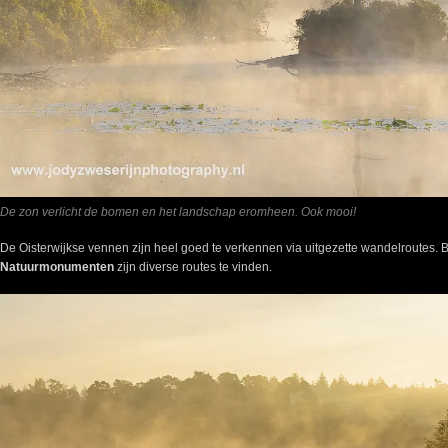
De zon verlicht de bomen en het landschap eromheen. Ook mooi!
De Oisterwijkse vennen zijn heel goed te verkennen via uitgezette wandelroutes. B
Natuurmonumenten
zijn diverse routes te vinden.