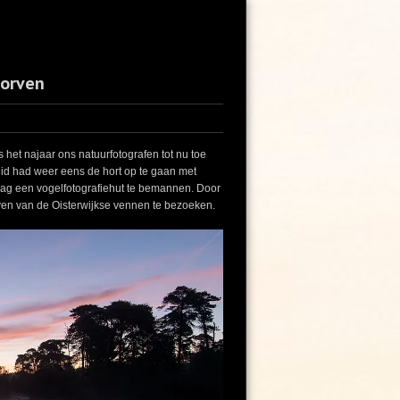
oorven
s het najaar ons natuurfotografen tot nu toe
id had weer eens de hort op te gaan met
 dag een vogelfotografiehut te bemannen. Door
rven van de Oisterwijkse vennen te bezoeken.