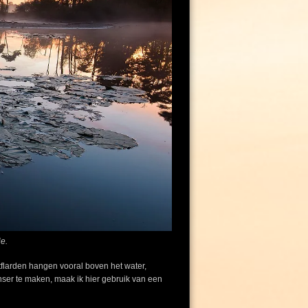
e.
stflarden hangen vooral boven het water,
nser te maken, maak ik hier gebruik van een