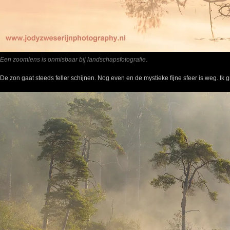
Een zoomlens is onmisbaar bij landschapsfotografie.
De zon gaat steeds feller schijnen. Nog even en de mystieke fijne sfeer is weg. Ik 