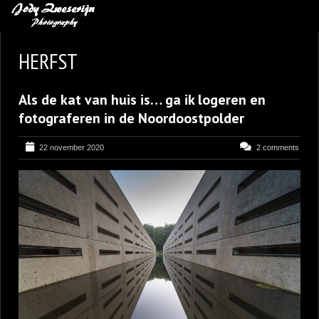
MIJN FAVORIETEN
HERFST
BLOG
Als de kat van huis is… ga ik logeren en
LEREN VAN KUNST
fotograferen in de Noordoostpolder
BENCE MATE FOTOHUTTEN
22 november 2020
2 comments
OVER MIJ
CONTACT