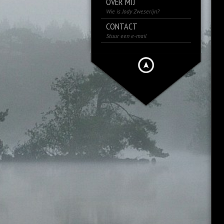
OVER MIJ
Wie is Jody Zweserijn?
CONTACT
Stuur een e-mail