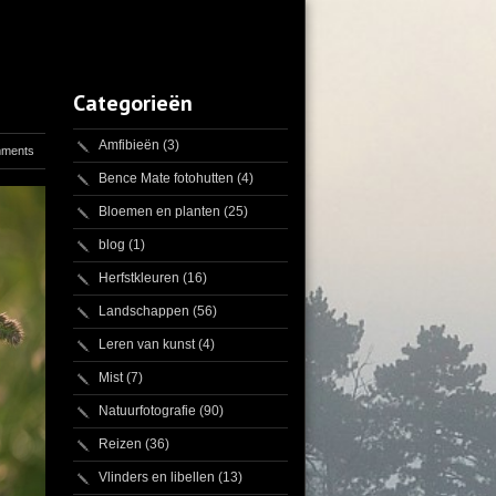
Categorieën
Amfibieën
(3)
mments
Bence Mate fotohutten
(4)
Bloemen en planten
(25)
blog
(1)
Herfstkleuren
(16)
Landschappen
(56)
Leren van kunst
(4)
Mist
(7)
Natuurfotografie
(90)
Reizen
(36)
Vlinders en libellen
(13)