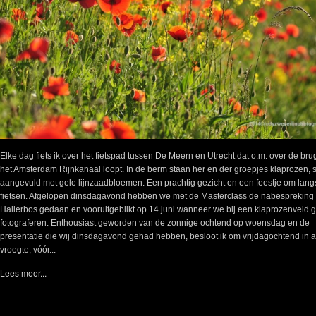
Elke dag fiets ik over het fietspad tussen De Meern en Utrecht dat o.m. over de bru
het Amsterdam Rijnkanaal loopt. In de berm staan her en der groepjes klaprozen,
aangevuld met gele lijnzaadbloemen. Een prachtig gezicht en een feestje om lang
fietsen. Afgelopen dinsdagavond hebben we met de Masterclass de nabespreking 
Hallerbos gedaan en vooruitgeblikt op 14 juni wanneer we bij een klaprozenveld 
fotograferen. Enthousiast geworden van de zonnige ochtend op woensdag en de
presentatie die wij dinsdagavond gehad hebben, besloot ik om vrijdagochtend in a
vroegte, vóór...
Lees meer...