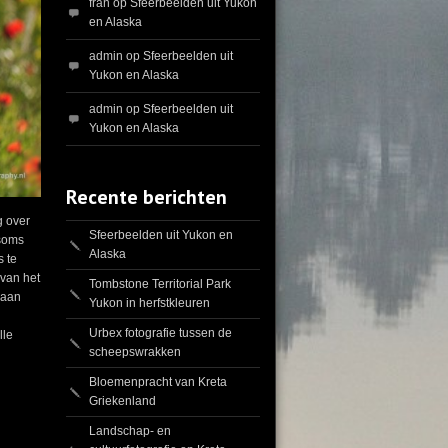
fran
op
Sfeerbeelden uit Yukon
en Alaska
admin
op
Sfeerbeelden uit
Yukon en Alaska
admin
op
Sfeerbeelden uit
Yukon en Alaska
Recente berichten
g over
Sfeerbeelden uit Yukon en
 soms
Alaska
s te
van het
Tombstone Territorial Park
gaan
Yukon in herfstkleuren
Urbex fotografie tussen de
lle
scheepswrakken
Bloemenpracht van Kreta
Griekenland
Landschap- en