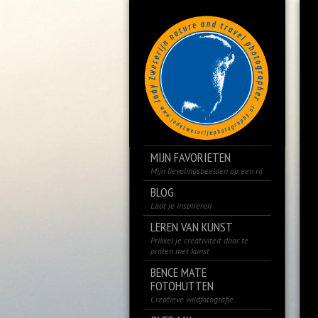
MIJN FAVORIETEN
Mijn lievelingsbeelden op een rij
BLOG
Laat je inspireren
LEREN VAN KUNST
Prikkel je creativiteit door te
praten met kunst
BENCE MATE
FOTOHUTTEN
Creatieve wildfotografie