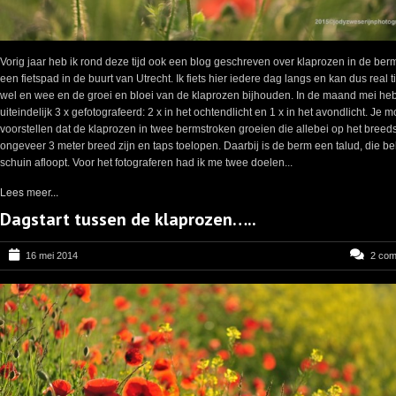
Vorig jaar heb ik rond deze tijd ook een blog geschreven over klaprozen in de ber
een fietspad in de buurt van Utrecht. Ik fiets hier iedere dag langs en kan dus real 
wel en wee en de groei en bloei van de klaprozen bijhouden. In de maand mei heb 
uiteindelijk 3 x gefotografeerd: 2 x in het ochtendlicht en 1 x in het avondlicht. Je m
voorstellen dat de klaprozen in twee bermstroken groeien die allebei op het breed
ongeveer 3 meter breed zijn en taps toelopen. Daarbij is de berm een talud, die be
schuin afloopt. Voor het fotograferen had ik me twee doelen...
Lees meer...
Dagstart tussen de klaprozen…..
16 mei 2014
2 co