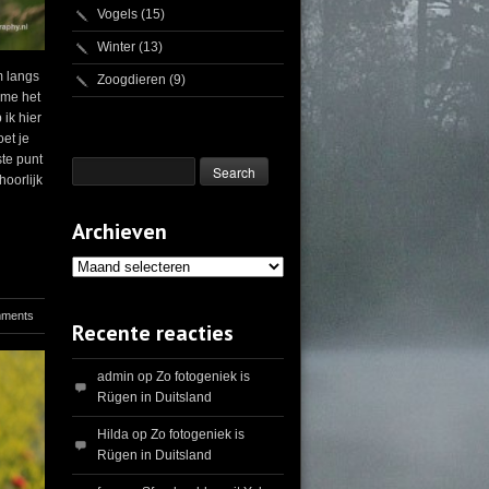
Vogels
(15)
Winter
(13)
m langs
Zoogdieren
(9)
time het
ik hier
oet je
ste punt
hoorlijk
Archieven
Archieven
mments
Recente reacties
admin
op
Zo fotogeniek is
Rügen in Duitsland
Hilda
op
Zo fotogeniek is
Rügen in Duitsland