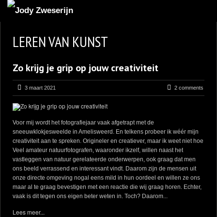
MIJN FAVORIETEN
LEREN VAN KUNST
BLOG
Zo krijg je grip op jouw creativiteit
LEREN VAN KUNST
BENCE MATE FOTOHUTTEN
3 maart 2021
2 comments
OVER MIJ
CONTACT
Voor mij wordt het fotografiejaar vaak afgetrapt met de
sneeuwklokjesweelde in Amelisweerd. En telkens probeer ik wéér mijn
creativiteit aan te spreken. Origineler en creatiever, maar ik weet niet hoe
Veel amateur natuurfotografen, waaronder ikzelf, willen naast het
vastleggen van natuur gerelateerde onderwerpen, ook graag dat men
ons beeld verrassend en interessant vindt. Daarom zijn de mensen uit
onze directe omgeving nogal eens mild in hun oordeel en willen ze ons
maar al te graag bevestigen met een reactie die wij graag horen. Echter,
vaak is dit tegen ons eigen beter weten in. Toch? Daarom...
Lees meer...