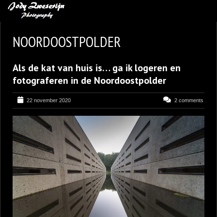
MIJN FAVORIETEN
NOORDOOSTPOLDER
BLOG
Als de kat van huis is… ga ik logeren en
LEREN VAN KUNST
fotograferen in de Noordoostpolder
BENCE MATE FOTOHUTTEN
22 november 2020
2 comments
OVER MIJ
CONTACT