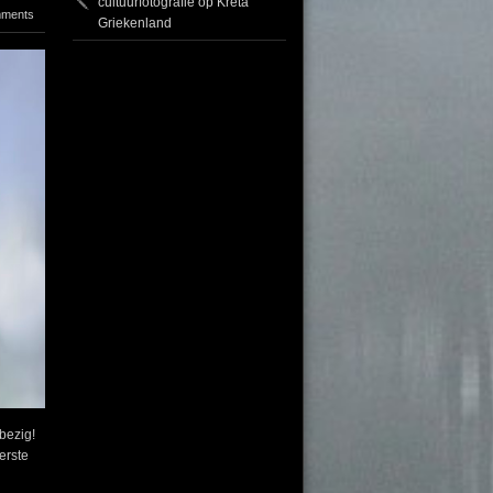
cultuurfotografie op Kreta
mments
Griekenland
bezig!
erste