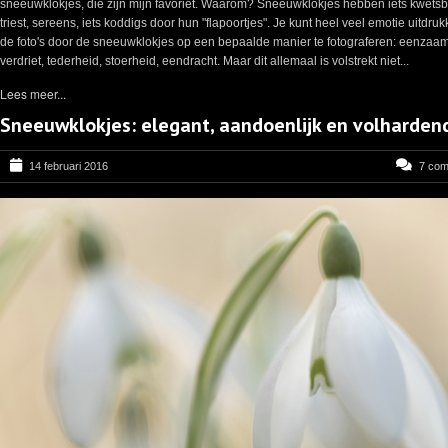
sneeuwklokjes, dié zijn mijn favoriet. Waarom? Sneeuwklokjes hebben iets kwetsb
triest, sereens, iets koddigs door hun "flapoortjes". Je kunt heel veel emotie uitdruk
de foto's door de sneeuwklokjes op een bepaalde manier te fotograferen: eenzaa
verdriet, tederheid, stoerheid, eendracht. Maar dit allemaal is volstrekt niet...
Lees meer...
Sneeuwklokjes: elegant, aandoenlijk en volharden
14 februari 2016
7 co