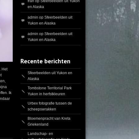
fran
op
Sfeerbeelden uit Yukon
en Alaska
admin
op
Sfeerbeelden uit
Yukon en Alaska
admin
op
Sfeerbeelden uit
Yukon en Alaska
Recente berichten
. Het
Sfeerbeelden uit Yukon en
t
Alaska
ten,
ijna
Tombstone Territorial Park
fen. Ik
Yukon in herfstkleuren
andaar
Urbex fotografie tussen de
scheepswrakken
Bloemenpracht van Kreta
Griekenland
Landschap- en