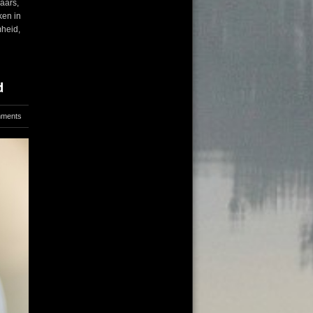
aars,
ken in
mheid,
d
mments