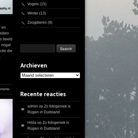
Vogels
(15)
Winter
(13)
Zoogdieren
(9)
r en
willen
s beeld
g nogal
ctie die
.
Archieven
Archieven
mments
Recente reacties
admin
op
Zo fotogeniek is
Rügen in Duitsland
Hilda
op
Zo fotogeniek is
Rügen in Duitsland