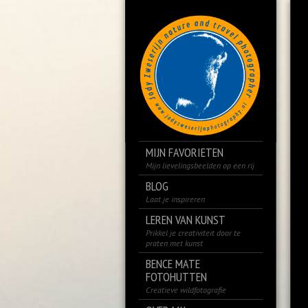
MIJN FAVORIETEN
Mijn lievelingsbeelden op een rij
BLOG
Laat je inspireren
LEREN VAN KUNST
Prikkel je creativiteit door te
praten met kunst
BENCE MATE
FOTOHUTTEN
Creatieve wildfotografie