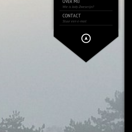
OVER MIJ
Wie is Jody Zweserijn?
CONTACT
Stuur een e-mail