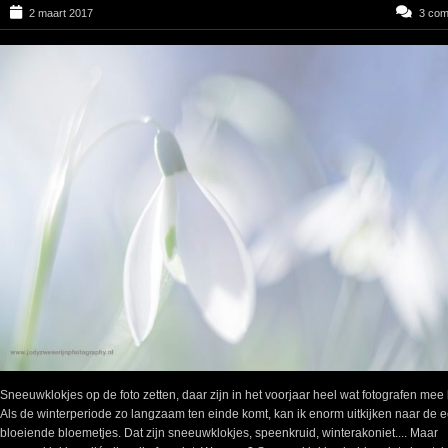
2 maart 2017
3 co
Sneeuwklokjes op de foto zetten, daar zijn in het voorjaar heel wat fotografen mee 
Als de winterperiode zo langzaam ten einde komt, kan ik enorm uitkijken naar de e
bloeiende bloemetjes. Dat zijn sneeuwklokjes, speenkruid, winterakoniet.... Maar