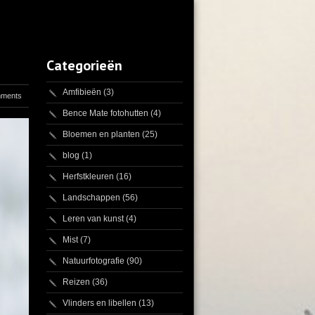
Categorieën
Amfibieën
(3)
mments
Bence Mate fotohutten
(4)
Bloemen en planten
(25)
blog
(1)
Herfstkleuren
(16)
Landschappen
(56)
Leren van kunst
(4)
Mist
(7)
Natuurfotografie
(90)
Reizen
(36)
Vlinders en libellen
(13)